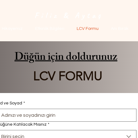
Filiz & Aytaç
Hikayemiz
Etkinlik Bilgileri
LCV Formu
Anı Bırak
Düğün için doldurunuz
LCV FORMU
d ve Soyad
*
üğüne Katılacak Mısınız
*
Birini seçin