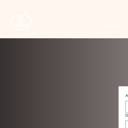
Anasayfa
A
D